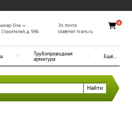
0
шкар-Ола
Эл. почта
. Строителей, д. 99Б
ola@met-trans.ru
Трубопроводная
а
Ещё...
арматура
Найти