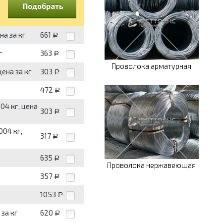
Подобрать
на за кг
661
Р
г
363
Р
Проволока арматурная
ена за кг
303
Р
472
Р
04 кг, цена
303
Р
004 кг,
317
Р
635
Р
Проволока нержавеющая
357
Р
1053
Р
 за кг
620
Р