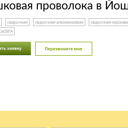
ковая проволока в Йо
сварочная
сварочная алюминиевая
сварочная нержа
Св08ГА
ть заявку
Перезвоните мне