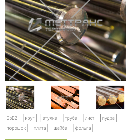
БрБ2
круг
втулка
труба
лист
пудра
порошок
плита
шайба
фольга