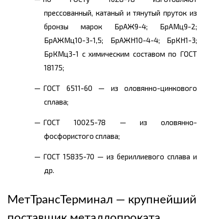
прессованный, катаный и тянутый пруток из
бронзы марок БрАЖ9-4; БрАМц9-2;
БрАЖМц10-3-1,5; БрАЖН10-4-4; БрКН1-3;
БрКМц3-1 с химическим составом по ГОСТ
18175;
ГОСТ 6511-60 — из оловянно-цинкового
сплава;
ГОСТ 10025-78 — из оловянно-
фосфористого сплава;
ГОСТ 15835-70 — из бериллиевого сплава и
др.
МетТрансТерминал — крупнейший
поставщик металлопроката