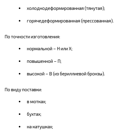
холоднодеформированная (тянутая);
горячедеформированная (прессованная).
По точности изготовления:
нормальной – Н или Х;
повышенной – П;
высокой – В (из бериллиевой бронзы).
По виду поставки:
в мотках;
бухтах;
на катушках;