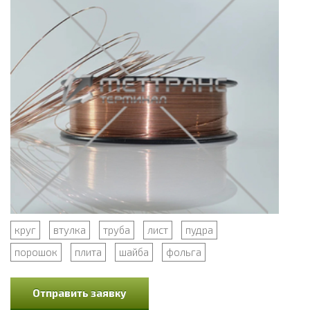
круг
втулка
труба
лист
пудра
порошок
плита
шайба
фольга
Отправить заявку