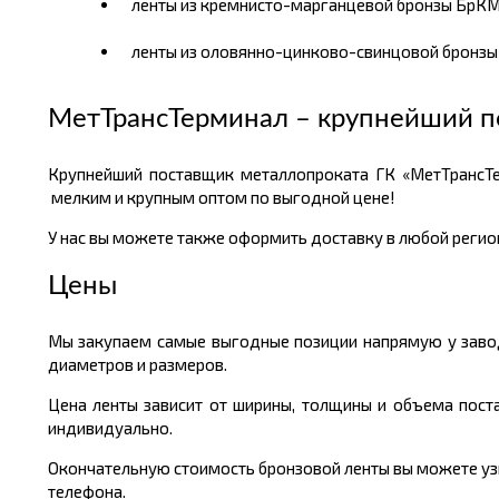
ленты из кремнисто-марганцевой бронзы БрКМц
ленты из оловянно-цинково-свинцовой бронзы 
МетТрансТерминал – крупнейший п
Крупнейший поставщик металлопроката ГК «МетТрансТе
мелким и крупным оптом по выгодной цене!
У нас вы можете также оформить доставку в любой регион
Цены
Мы закупаем самые выгодные позиции напрямую у завод
диаметров и размеров.
Цена ленты зависит от ширины, толщины и объема пост
индивидуально.
Окончательную стоимость бронзовой ленты вы можете узна
телефона.