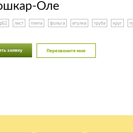
Йошкар-Оле
рБ2
лист
плита
фольга
втулка
труба
круг
п
ть заявку
Перезвоните мне