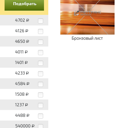
Подобрать
4702
Р
4126
Р
Бронзовый лист
4650
Р
4011
Р
1401
Р
4233
Р
4584
Р
1508
Р
1237
Р
4488
Р
540000
Р