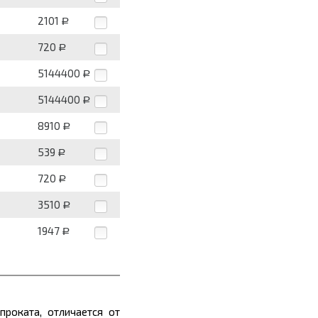
2101
Р
720
Р
5144400
Р
5144400
Р
8910
Р
539
Р
720
Р
3510
Р
1947
Р
роката, отличается от