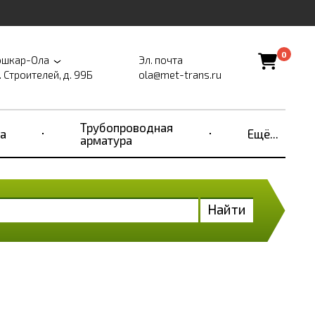
0
шкар-Ола
Эл. почта
. Строителей, д. 99Б
ola@met-trans.ru
Трубопроводная
а
Ещё...
арматура
Найти