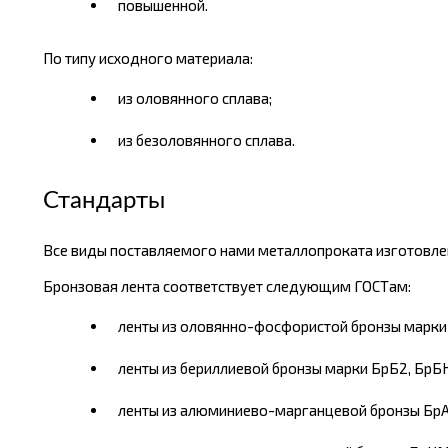
повышенной.
По типу исходного материала:
из оловянного сплава;
из безоловянного сплава.
Стандарты
Все виды поставляемого нами металлопроката изготовлен
Бронзовая лента соответствует следующим ГОСТам:
ленты из оловянно-фосфористой бронзы марки 
ленты из бериллиевой бронзы марки БрБ2, БрБН
ленты из алюминиево-марганцевой бронзы Бр